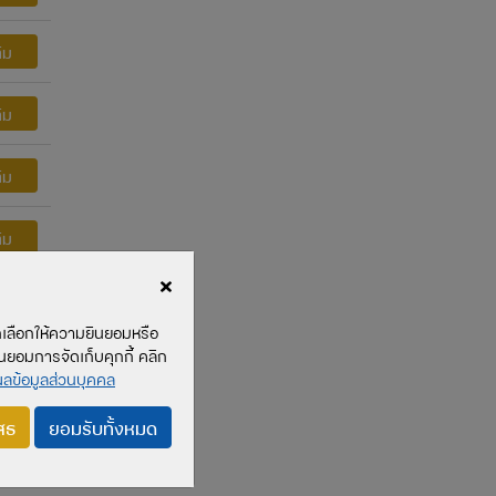
ิม
ิม
ิม
ิม
ิม
รถเลือกให้ความยินยอมหรือ
ินยอมการจัดเก็บคุกกี้ คลิก
ิม
ลข้อมูลส่วนบุคคล
ิม
สธ
ยอมรับทั้งหมด